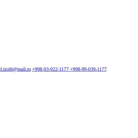
l.izolit@mail.ru
+998-93-922-1177
+998-99-039-1177